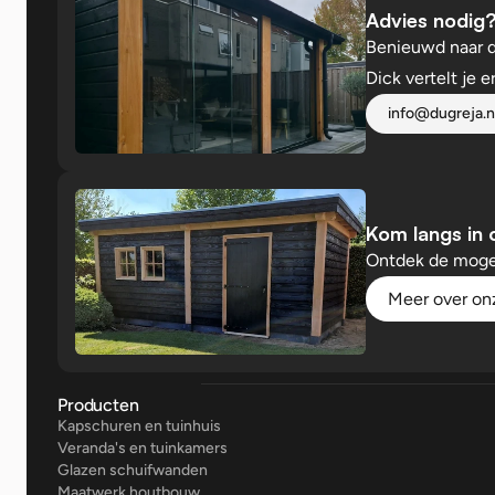
Advies nodig
Benieuwd naar 
Dick vertelt je e
info@dugreja.n
Kom langs in
Ontdek de moge
Meer over o
Producten
Kapschuren en tuinhuis
Veranda's en tuinkamers
Glazen schuifwanden
Maatwerk houtbouw