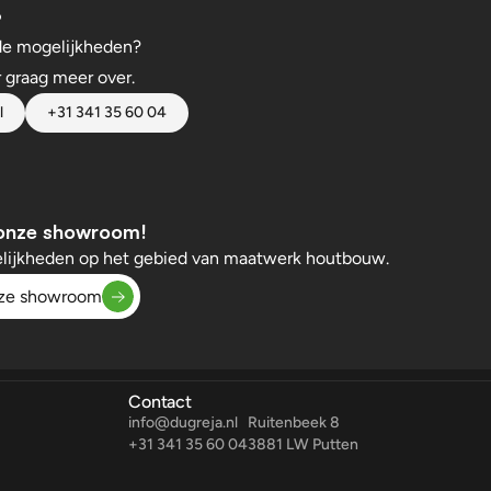
?
de mogelijkheden? 
r graag meer over.
l
+31 341 35 60 04
 onze showroom!
lijkheden op het gebied van maatwerk houtbouw.
nze showroom
Contact
info@dugreja.nl
Ruitenbeek 8
+31 341 35 60 04
3881 LW Putten