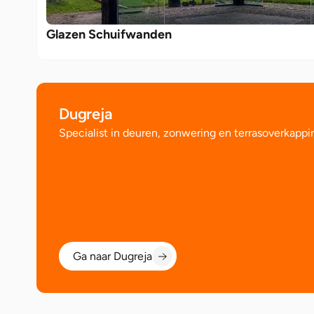
Glazen Schuifwanden
Dugreja 
Specialist in deuren, zonwering en terrasoverkappi
Ga naar Dugreja