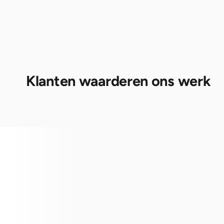
Klanten waarderen ons werk
Goed geholpen in winkel. Nemen alle tijd 
Dit bedrijf
om uit te leggen wat voor ons het beste 
adequaat g
zou zijn.

uitleg. Ec
Ook monteren ging goed. Vakkundig 
Putten.
Jacob